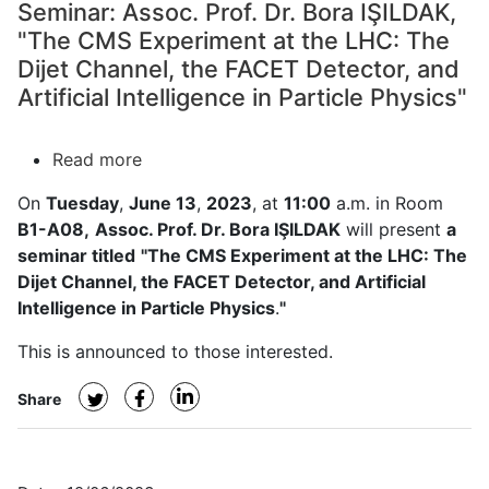
Seminar: Assoc. Prof. Dr. Bora IŞILDAK,
"The CMS Experiment at the LHC: The
Dijet Channel, the FACET Detector, and
Artificial Intelligence in Particle Physics"
Read more
about
Seminar:
On
Tuesday
,
June 13
,
2023
, at
11:00
a.m. in Room
Assoc.
B1-A08,
Assoc. Prof. Dr. Bora IŞILDAK
will present
a
Prof.
seminar titled
"
The CMS Experiment at the LHC: The
Dr.
Dijet Channel, the FACET Detector, and Artificial
Bora
Intelligence in Particle Physics
.
"
IŞILDAK,
"The
This is announced to those interested.
CMS
Experiment
Share
at
the
LHC: