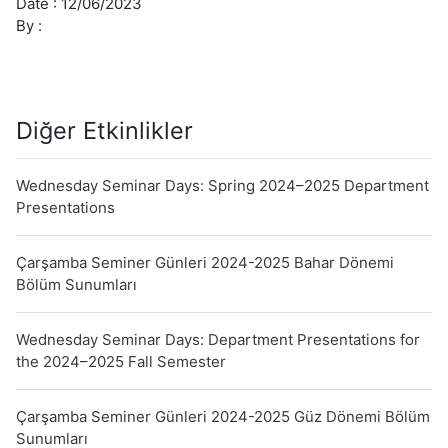
Date :
12/06/2023
The
By :
Dijet
Channel,
the
FACET
Diğer Etkinlikler
Detector,
and
Artificial
Wednesday Seminar Days: Spring 2024–2025 Department
Intelligence
Presentations
in
Particle
Çarşamba Seminer Günleri 2024-2025 Bahar Dönemi
Physics"
Bölüm Sunumları
Wednesday Seminar Days: Department Presentations for
the 2024–2025 Fall Semester
Çarşamba Seminer Günleri 2024-2025 Güz Dönemi Bölüm
Sunumları