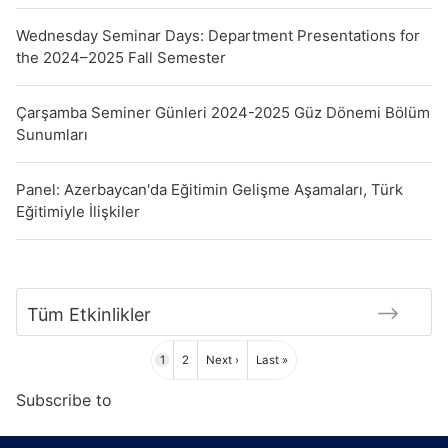
Wednesday Seminar Days: Department Presentations for
the 2024–2025 Fall Semester
Çarşamba Seminer Günleri 2024-2025 Güz Dönemi Bölüm
Sunumları
Panel: Azerbaycan'da Eğitimin Gelişme Aşamaları, Türk
Eğitimiyle İlişkiler
Tüm Etkinlikler
Pagination
Page
Page
Next
Last
1
2
Next ›
Last »
page
page
Subscribe to