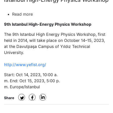
Read more
about
Istanbul
9th Istanbul High-Energy Physics Workshop
High-
Energy
The 9th Istanbul High Energy Physics Workshop, first
Physics
held in 2014, will take place on October 14–15, 2023,
Workshop
at the Davutpaşa Campus of Yıldız Technical
University.
http://www.yefist.org/
Start: Oct 14, 2023, 10:00 a.
m. End: Oct 15, 2023, 5:00 p.
m. Europe/Istanbul
Share