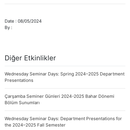
in
Azerbaijan,
and
Date :
08/05/2024
By :
Its
Relationship
with
Turkish
Education
Diğer Etkinlikler
Wednesday Seminar Days: Spring 2024–2025 Department
Presentations
Çarşamba Seminer Günleri 2024-2025 Bahar Dönemi
Bölüm Sunumları
Wednesday Seminar Days: Department Presentations for
the 2024–2025 Fall Semester