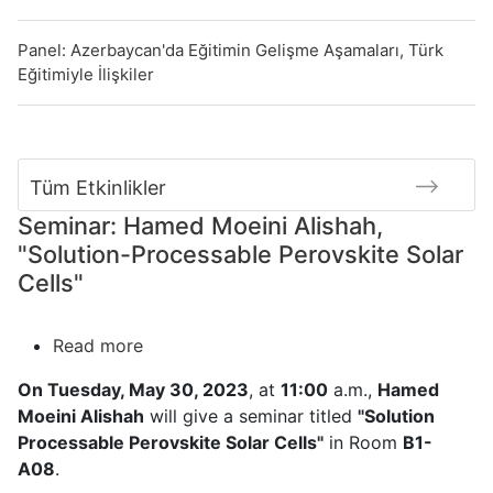
Panel: Azerbaycan'da Eğitimin Gelişme Aşamaları, Türk
Eğitimiyle İlişkiler
Tüm Etkinlikler
Seminar: Hamed Moeini Alishah,
"Solution-Processable Perovskite Solar
Cells"
Read more
about
Seminar:
On Tuesday, May 30, 2023
, at
11:00
a.m.,
Hamed
Hamed
Moeini Alishah
will give a seminar titled
"
Solution
Moeini
Processable Perovskite Solar Cells
"
in Room
B1-
Alishah,
A08
.
"Solution-