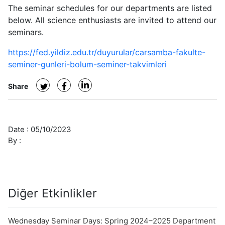
Letters
The seminar schedules for our departments are listed
Seminar
below. All science enthusiasts are invited to attend our
Days
seminars.
-
https://fed.yildiz.edu.tr/duyurular/carsamba-fakulte-
Physics
seminer-gunleri-bolum-seminer-takvimleri
Department
Seminar
Share
Schedules
Updated
Date :
05/10/2023
By :
Diğer Etkinlikler
Wednesday Seminar Days: Spring 2024–2025 Department