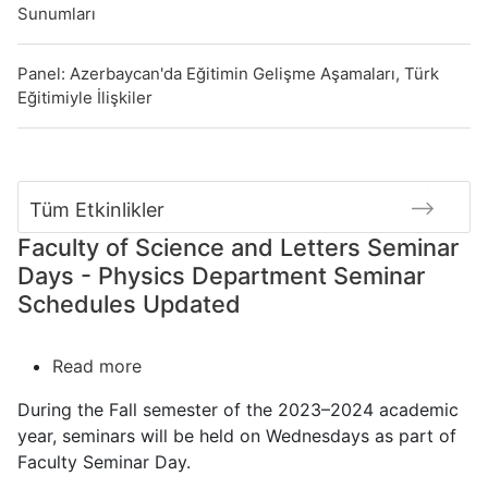
Sunumları
Panel: Azerbaycan'da Eğitimin Gelişme Aşamaları, Türk
Eğitimiyle İlişkiler
Tüm Etkinlikler
Faculty of Science and Letters Seminar
Days - Physics Department Seminar
Schedules Updated
Read more
about
Faculty
During the Fall semester of the 2023–2024 academic
of
year, seminars will be held on Wednesdays as part of
Science
Faculty Seminar Day.
and