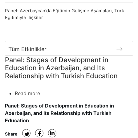
Panel: Azerbaycan'da Eğitimin Gelişme Aşamaları, Türk
Eğitimiyle İlişkiler
Tüm Etkinlikler
Panel: Stages of Development in
Education in Azerbaijan, and Its
Relationship with Turkish Education
Read more
about
Panel:
Panel: Stages of Development in Education in
Stages
Azerbaijan, and Its Relationship with Turkish
of
Education
Development
in
Share
Education