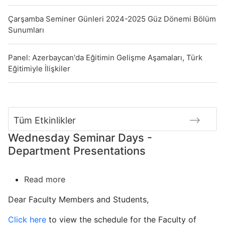
Çarşamba Seminer Günleri 2024-2025 Güz Dönemi Bölüm
Sunumları
Panel: Azerbaycan'da Eğitimin Gelişme Aşamaları, Türk
Eğitimiyle İlişkiler
Tüm Etkinlikler
Wednesday Seminar Days -
Department Presentations
Read more
about
Wednesday
Dear Faculty Members and Students,
Seminar
Days
Click here
to view the schedule for the Faculty of