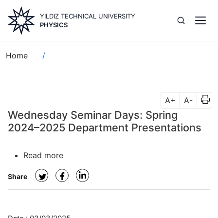
Skip
YILDIZ TECHNICAL UNIVERSITY
to
PHYSICS
main
content
Breadcrumb
Home
A+
A-
Wednesday Seminar Days: Spring
2024–2025 Department Presentations
Read more
about
Wednesday
Share
Seminar
Days:
Spring
2024–