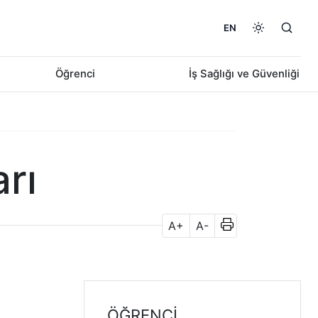
EN
Öğrenci
İş Sağlığı ve Güvenliği
rı
A+
A-
ÖĞRENCI