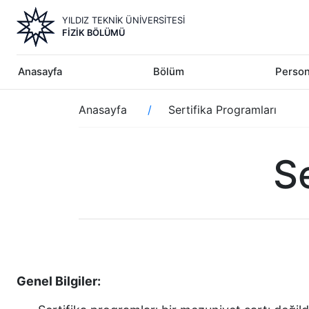
Ana
YILDIZ TEKNİK ÜNİVERSİTESİ
içeriğe
FIZIK BÖLÜMÜ
atla
Anasayfa
Bölüm
Person
Sayfa
Anasayfa
Sertifika Programları
yolu
S
Genel Bilgiler: