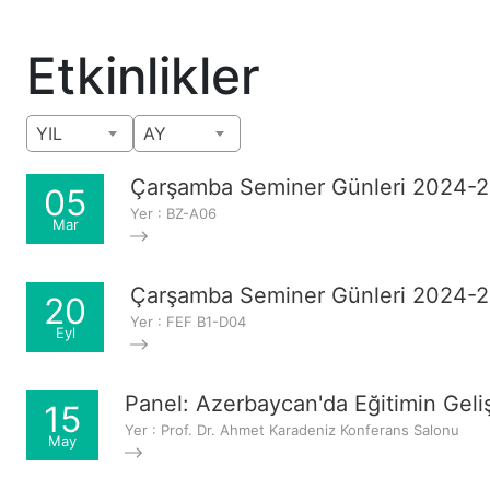
Etkinlikler
YIL
AY
Çarşamba Seminer Günleri 2024-2
05
Yer : BZ-A06
Mar
Çarşamba Seminer Günleri 2024-
20
Yer : FEF B1-D04
Eyl
Panel: Azerbaycan'da Eğitimin Gelişm
15
Yer : Prof. Dr. Ahmet Karadeniz Konferans Salonu
May