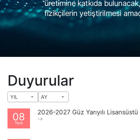
üretimine katkıda bulunacak,
fizikçilerin yetiştirilmesi am
Duyurular
YIL
AY
2026-2027 Güz Yarıyılı Lisansüstü G
08
Tem