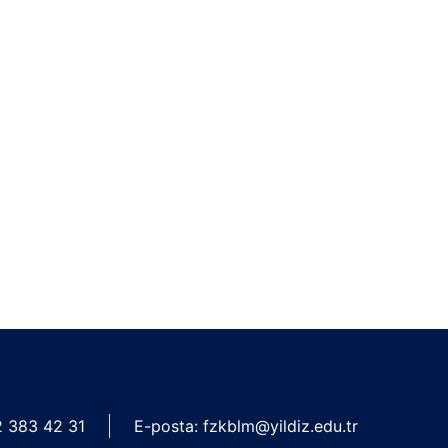
2 383 42 31
E-posta:
fzkblm@yildiz.edu.tr