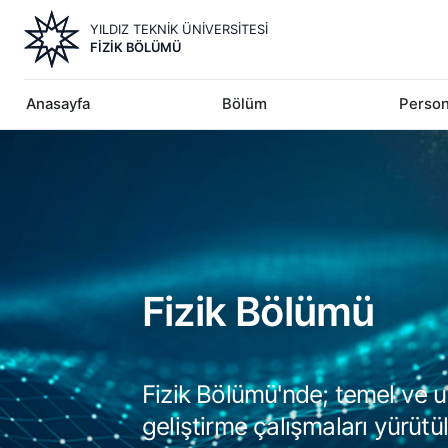
Ana
YILDIZ TEKNİK ÜNİVERSİTESİ
içeriğe
FIZIK BÖLÜMÜ
atla
Anasayfa
Bölüm
Person
Image
Fizik Bölümü
Fizik Bölümü'nde; temel ve uy
geliştirme çalışmaları yürütü