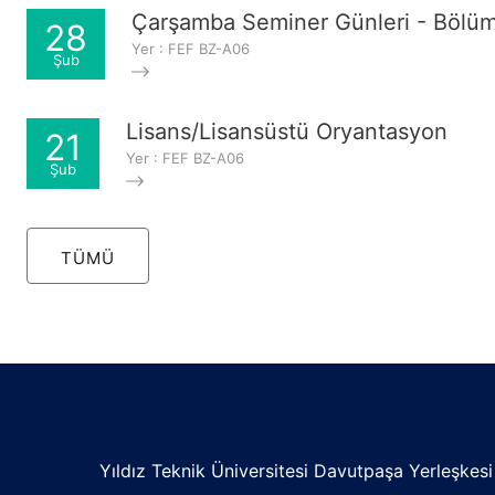
Çarşamba Seminer Günleri - Bölü
28
Yer : FEF BZ-A06
Şub
Lisans/Lisansüstü Oryantasyon
21
Yer : FEF BZ-A06
Şub
TÜMÜ
Yıldız Teknik Üniversitesi Davutpaşa Yerleşkesi